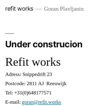
Ga
refit works
Goran Plavljanin
naar
de
inhoud
Under construcion
Refit works
Adress: Snippedrift 23
Postcode: 2811 AJ Reeuwijk
Tel: +31(0)648177571
E-mail:
goran@refit.works